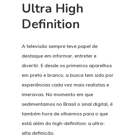
Ultra High
Sobre
Definition
Membros
Futuro
Objetivos estratégicos
UHD
A televisão sempre teve papel de
Notícias
destaque em informar, entreter e
divertir. E desde os primeiros aparelhos
Comitês
em preto e branco, a busca tem sido por
Contato
Comitê de Qualidade d
experiências cada vez mais realistas e
Imagem e Som
imersivas. No momento em que
sedimentamos no Brasil o sinal digital, é
Comitê de Segurança
também hora de olharmos para o que
English
Comitê de Distribuição
está além do high-definition: a ultra-
Harmonização
alta definição.