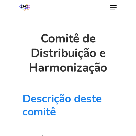
Comitê de
Distribuição e
Harmonização
Descrição deste
Hit enter to search or ESC to close
comitê