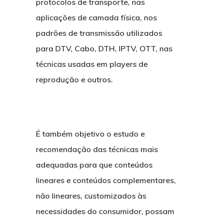
protocolos de transporte, nas
Objetivos estratégicos
UHD
aplicações de camada física, nos
padrões de transmissão utilizados
Notícias
para DTV, Cabo, DTH, IPTV, OTT, nas
técnicas usadas em players de
Comitês
reprodução e outros.
Contato
Comitê de Qualidade d
Imagem e Som
Comitê de Segurança
É também objetivo o estudo e
English
recomendação das técnicas mais
Comitê de Distribuição
adequadas para que conteúdos
Harmonização
lineares e conteúdos complementares,
Comitê de Comunicaçã
não lineares, customizados às
Marketing
necessidades do consumidor, possam